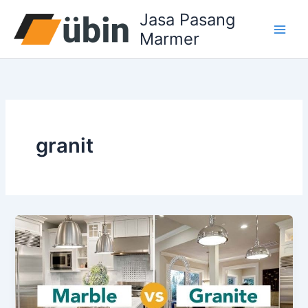
Lewati
Jasa Pasang
ke
Marmer
konten
granit